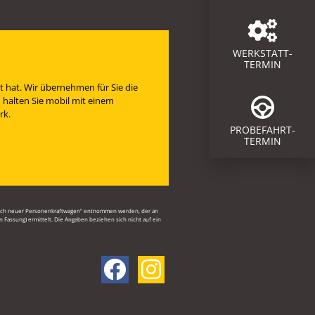
WERKSTATT-
TERMIN
t hat. Wir übernehmen für Sie die
 halten Sie mobil mit einem
rk.
PROBEFAHRT-
TERMIN
brauch neuer Personenkraftwagen“ entnommen werden, der an
Fassung) ermittelt. Die Angaben beziehen sich nicht auf ein