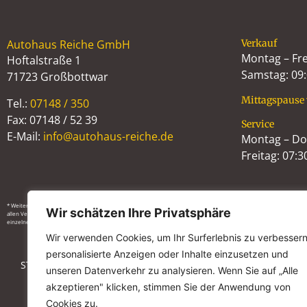
Autohaus Reiche GmbH
Verkauf
Montag – Fre
Hoftalstraße 1
Samstag: 09:
71723 Großbottwar
Mittagspause 
Tel.:
07148 / 350
Fax: 07148 / 52 39
Service
E-Mail:
info@autohaus-reiche.de
Montag – Don
Freitag: 07:3
* Weitere Informationen zum offiziellen Kraftstoffverbrauch und den offiziellen spezifischen CO2-Emissionen n
Wir schätzen Ihre Privatsphäre
allen Verkaufsstellen und bei der Deutschen Automobil Treuhand GmbH (DAT) unentgeltlich erhältlich ist. Die ange
einzelnes Fahrzeug und sind nicht Bestandteil des Angebots, sondern dienen allein Vergleichszwecken zwischen 
Wir verwenden Cookies, um Ihr Surferlebnis zu verbessern
personalisierte Anzeigen oder Inhalte einzusetzen und
STELLENANGEBOTE
IMPRESSUM
DATENSCHUTZ
unseren Datenverkehr zu analysieren. Wenn Sie auf „Alle
akzeptieren" klicken, stimmen Sie der Anwendung von
Cookies zu.