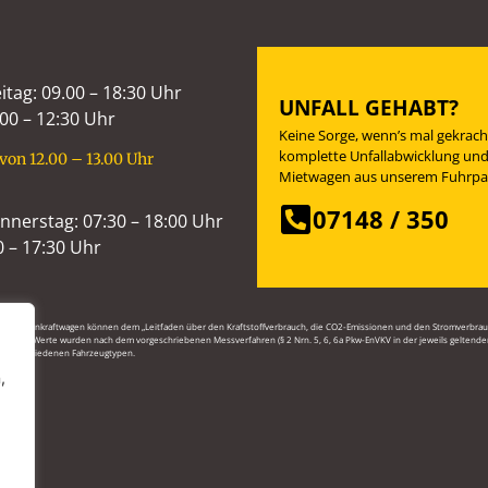
itag: 09.00 – 18:30 Uhr
UNFALL GEHABT?
00 – 12:30 Uhr
Keine Sorge, wenn’s mal gekrach
komplette Unfallabwicklung und
von 12.00 – 13.00 Uhr
Mietwagen aus unserem Fuhrpa
07148 / 350
nerstag: 07:30 – 18:00 Uhr
0 – 17:30 Uhr
euer Personenkraftwagen können dem „Leitfaden über den Kraftstoffverbrauch, die CO2-Emissionen und den Stromver
gebenen Werte wurden nach dem vorgeschriebenen Messverfahren (§ 2 Nrn. 5, 6, 6a Pkw-EnVKV in der jeweils geltenden 
den verschiedenen Fahrzeugtypen.
,