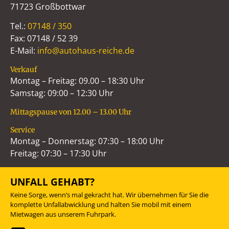
71723 Großbottwar
Tel.:
07148 / 350
Fax: 07148 / 52 39
E-Mail:
info@autohaus-reiche.de
Verkauf
Montag – Freitag: 09.00 – 18:30 Uhr
Samstag: 09:00 – 12:30 Uhr
Mittagspause von 12.00 – 13.00 Uhr
Service
Montag – Donnerstag: 07:30 – 18:00 Uhr
Freitag: 07:30 – 17:30 Uhr
UNFALL GEHABT?
Keine Sorge, wenn’s mal gekracht hat. Wir übernehmen für Sie die
komplette Unfallabwicklung und halten Sie mobil mit einem
Mietwagen aus unserem Fuhrpark.