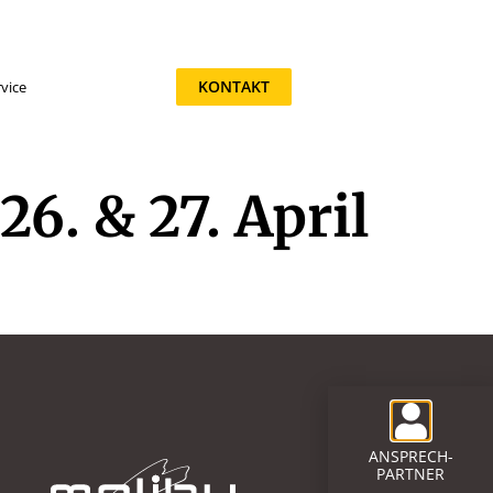
KONTAKT
vice
6. & 27. April
ANSPRECH-
PARTNER