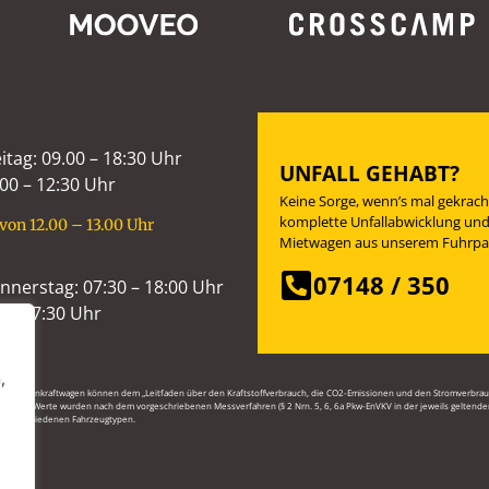
itag: 09.00 – 18:30 Uhr
UNFALL GEHABT?
00 – 12:30 Uhr
Keine Sorge, wenn’s mal gekrach
komplette Unfallabwicklung und
von 12.00 – 13.00 Uhr
Mietwagen aus unserem Fuhrpa
07148 / 350
nerstag: 07:30 – 18:00 Uhr
0 – 17:30 Uhr
,
euer Personenkraftwagen können dem „Leitfaden über den Kraftstoffverbrauch, die CO2-Emissionen und den Stromver
gebenen Werte wurden nach dem vorgeschriebenen Messverfahren (§ 2 Nrn. 5, 6, 6a Pkw-EnVKV in der jeweils geltenden 
den verschiedenen Fahrzeugtypen.