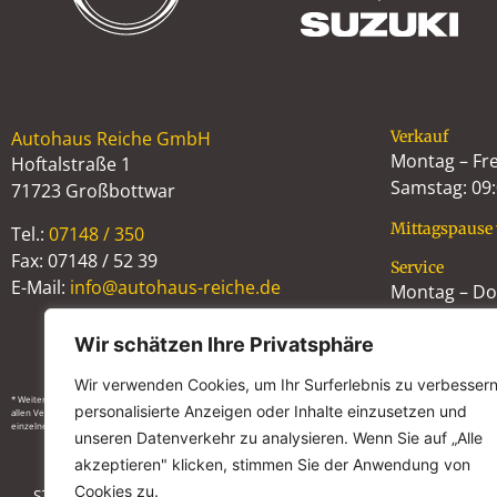
Autohaus Reiche GmbH
Verkauf
Montag – Fre
Hoftalstraße 1
Samstag: 09:
71723 Großbottwar
Mittagspause 
Tel.:
07148 / 350
Fax: 07148 / 52 39
Service
E-Mail:
info@autohaus-reiche.de
Montag – Don
Freitag: 07:3
Wir schätzen Ihre Privatsphäre
Wir verwenden Cookies, um Ihr Surferlebnis zu verbessern
* Weitere Informationen zum offiziellen Kraftstoffverbrauch und den offiziellen spezifischen CO2-Emissionen n
personalisierte Anzeigen oder Inhalte einzusetzen und
allen Verkaufsstellen und bei der Deutschen Automobil Treuhand GmbH (DAT) unentgeltlich erhältlich ist. Die ange
einzelnes Fahrzeug und sind nicht Bestandteil des Angebots, sondern dienen allein Vergleichszwecken zwischen 
unseren Datenverkehr zu analysieren. Wenn Sie auf „Alle
akzeptieren" klicken, stimmen Sie der Anwendung von
Cookies zu.
STELLENANGEBOTE
IMPRESSUM
DATENSCHUTZ