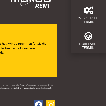
WERKSTATT-
TERMIN
t hat. Wir übernehmen für Sie die
PROBEFAHRT-
TERMIN
 halten Sie mobil mit einem
rk.
brauch neuer Personenkraftwagen“ entnommen werden, der an
Fassung) ermittelt. Die Angaben beziehen sich nicht auf ein