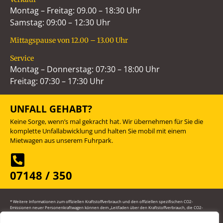
Montag – Freitag: 09.00 – 18:30 Uhr
Samstag: 09:00 – 12:30 Uhr
Mittagspause von 12.00 – 13.00 Uhr
Service
Montag – Donnerstag: 07:30 – 18:00 Uhr
Freitag: 07:30 – 17:30 Uhr
UNFALL GEHABT?
Keine Sorge, wenn’s mal gekracht hat. Wir übernehmen für Sie die
komplette Unfallabwicklung und halten Sie mobil mit einem
Mietwagen aus unserem Fuhrpark.
07148 / 350
* Weitere Informationen zum offiziellen Kraftstoffverbrauch und den offiziellen spezifischen CO2-
Emissionen neuer Personenkraftwagen können dem „Leitfaden über den Kraftstoffverbrauch, die CO2-
Emissionen und den Stromverbrauch neuer Personenkraftwagen“ entnommen werden, der an allen
Verkaufsstellen und bei der Deutschen Automobil Treuhand GmbH (DAT) unentgeltlich erhältlich ist. Die