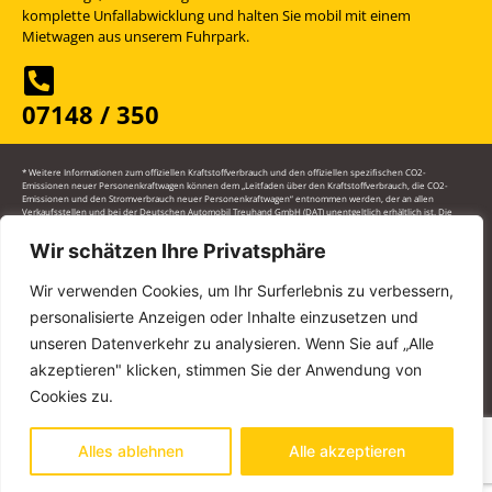
komplette Unfallabwicklung und halten Sie mobil mit einem
Mietwagen aus unserem Fuhrpark.
07148 / 350
* Weitere Informationen zum offiziellen Kraftstoffverbrauch und den offiziellen spezifischen CO2-
Emissionen neuer Personenkraftwagen können dem „Leitfaden über den Kraftstoffverbrauch, die CO2-
Emissionen und den Stromverbrauch neuer Personenkraftwagen“ entnommen werden, der an allen
Verkaufsstellen und bei der Deutschen Automobil Treuhand GmbH (DAT) unentgeltlich erhältlich ist. Die
angegebenen Werte wurden nach dem vorgeschriebenen Messverfahren (§ 2 Nrn. 5, 6, 6a Pkw-EnVKV in der
jeweils geltenden Fassung) ermittelt. Die Angaben beziehen sich nicht auf ein einzelnes Fahrzeug und sind
Wir schätzen Ihre Privatsphäre
nicht Bestandteil des Angebots, sondern dienen allein Vergleichszwecken zwischen den verschiedenen
Fahrzeugtypen.
Wir verwenden Cookies, um Ihr Surferlebnis zu verbessern,
personalisierte Anzeigen oder Inhalte einzusetzen und
STELLENANGEBOTE
IMPRESSUM
unseren Datenverkehr zu analysieren. Wenn Sie auf „Alle
akzeptieren" klicken, stimmen Sie der Anwendung von
DATENSCHUTZ
Cookies zu.
Alles ablehnen
Alle akzeptieren